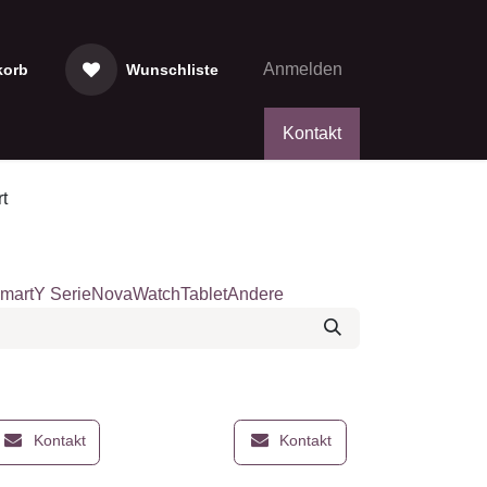
Anmelden
rb
Wunschliste
Kontakt
art
 Smart
Y Serie
Nova
Watch
Tablet
Andere
 Smart
P Smart (2019)
Kontakt
Kontakt