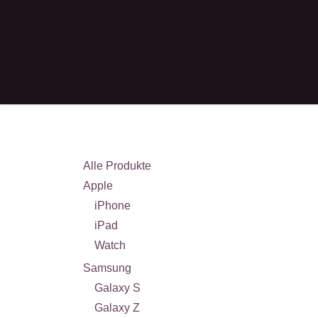
Zum Inhalt springen
Apple
Samsung
Huawei
Google
Xia
Kategorien
Alle Produkte
Apple
iPhone
iPad
Watch
Samsung
Galaxy S
Galaxy Z