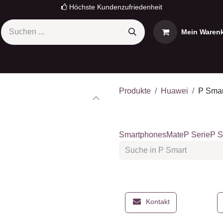
Höchste Kundenzufriedenheit
Mein Warenko
omi
OnePlus
Sony
OPPO
Nokia
Termin
Produkte
Huawei
P Sm
P Smart
Smartphones
Mate
P Serie
P
P Smart Z
P
Kontakt