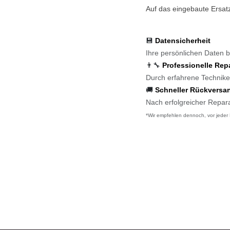
Auf das eingebaute Ersat
💾
Datensicherheit
Ihre persönlichen Daten 
👨‍🔧
Professionelle Re
Durch erfahrene Technik
🚚
Schneller Rückvers
Nach erfolgreicher Repa
*Wir empfehlen dennoch, vor jede