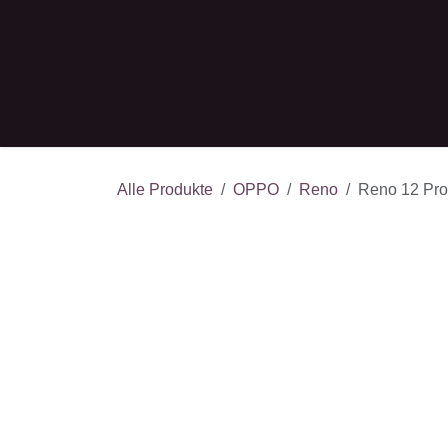
Zum Inhalt springen
Apple
Samsung
Huawei
Google
Xia
Alle Produkte
OPPO
Reno
Reno 12 