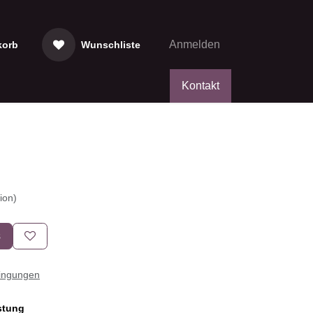
Anmelden
rb
Wunschliste
Kontakt
ro
sion)
ns
edingungen
istung