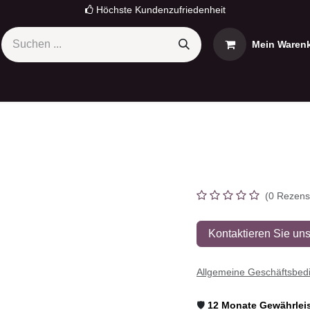
Höchste Kundenzufriedenheit
Mein Warenko
omi
OnePlus
Sony
OPPO
Nokia
Termin
Pro
Reno 12 P
(0 Rezen
Kontaktieren Sie u
Allgemeine Geschäftsb
🛡️
12 Monate Gewährle