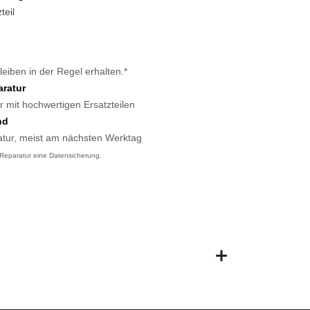
zteil
bleiben in der Regel erhalten.*
paratur
er mit hochwertigen Ersatzteilen
and
ratur, meist am nächsten Werktag
r Reparatur eine Datensicherung.