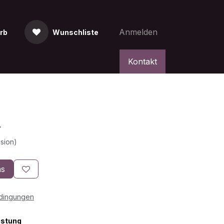
Anmelden
rb
Wunschliste
Kontakt
A
sion)
ns
edingungen
istung