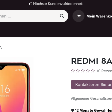
Höchste Kundenzufriedenheit
Mein Warenko
omi
OnePlus
Sony
OPPO
Nokia
Termin
A
Redmi 8
(0 Rezen
Kontaktieren Sie u
Allgemeine Geschäftsb
🛡️
12 Monate Gewährle