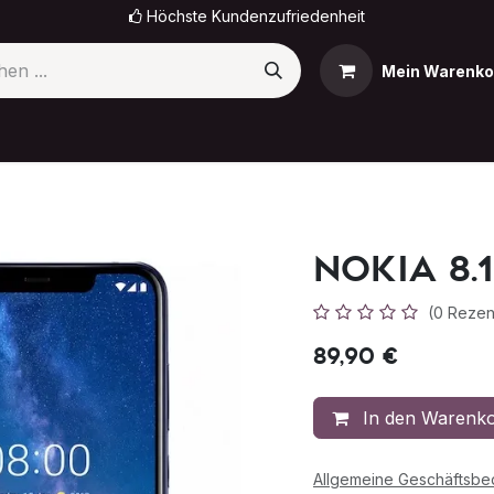
Höchste Kundenzufriedenheit
Mein Warenko
omi
OnePlus
Sony
OPPO
Nokia
Termin
Nokia 8.1
(0 Rezen
89,90
€
In den Warenk
Allgemeine Geschäftsb