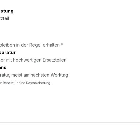
istung
zteil
bleiben in der Regel erhalten.*
paratur
er mit hochwertigen Ersatzteilen
and
ratur, meist am nächsten Werktag
r Reparatur eine Datensicherung.