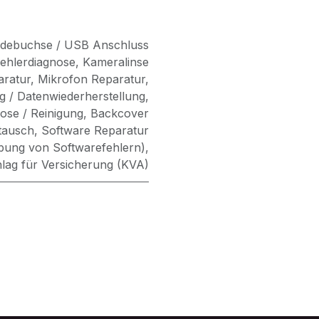
debuchse / USB Anschluss
ehlerdiagnose
,
Kameralinse
aratur
,
Mikrofon Reparatur
,
g / Datenwiederherstellung
,
se / Reinigung
,
Backcover
tausch
,
Software Reparatur
bung von Softwarefehlern)
,
lag für Versicherung (KVA)