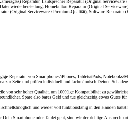
Kameraglas) Reparatur
,
Lautsprecher Reparatur (Original Serviceware /
 Datenwiederherstellung
,
Homebutton Reparatur (Original Serviceware
atur (Original Serviceware / Premium-Qualität)
,
Software Reparatur (
hängige Reparatur von Smartphones/iPhones, Tablets/iPads, Notebooks/
ma zur Seite und prüfen individuell und fachmännisch Deinen Schadens
ile von sehr hoher Qualität, um 100%ige Kompatibilität zu gewährleist
eundlicher. Spare also bares Geld und tue gleichzeitig etwas Gutes fü
t schnellstmöglich und wieder voll funktionsfähig in den Händen hältst!
 Dein Smartphone oder Tablet geht, sind wir der richtige Ansprechpart