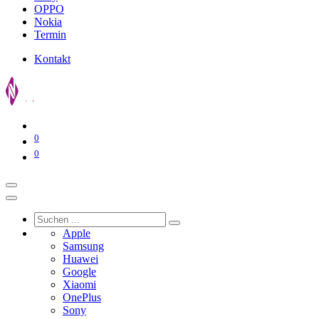
OPPO
Nokia
Termin
Kontakt
0
0
Apple
Samsung
Huawei
Google
Xiaomi
OnePlus
Sony