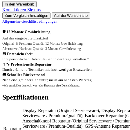
In den Warenkorb
Kontaktieren Sie uns
Zum Vergleich hinzufügen
Auf die Wunschliste
Allgemeine Geschäftsbedingungen
🛡️
12 Monate Gewährleistung
Auf das eingebaute Ersatzteil
Original- & Premium-Qualität: 12 Monate Gewährleistung
Alternative-/Nachbau-Qualität: 3 Monate Gewährleistung
💾
Datensicherheit
Ihre persönlichen Daten bleiben in der Regel erhalten.*
👨‍🔧
Professionelle Reparatur
Durch erfahrene Techniker mit hochwertigen Ersatzteilen
🚚
Schneller Rückversand
Nach erfolgreicher Reparatur, meist am nächsten Werktag
*Wir empfehlen dennoch, vor jeder Reparatur eine Datensicherung.
Spezifikationen
Display-Reparatur (Original Serviceware)
,
Display-Reparat
Serviceware / Premium-Qualität)
,
Backcover Reparatur (Gü
Ausschaltknopf Reparatur (Original Serviceware / Premium
Serviceware / Premium-Qualität)
,
GPS-Antenne Reparatur (
Reparatur