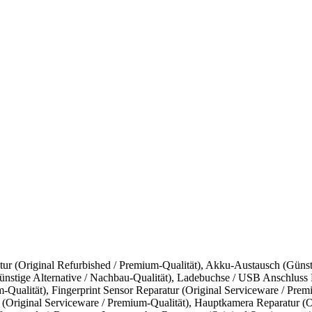
ur (Original Refurbished / Premium-Qualität)
,
Akku-Austausch (Günsti
nstige Alternative / Nachbau-Qualität)
,
Ladebuchse / USB Anschluss R
-Qualität)
,
Fingerprint Sensor Reparatur (Original Serviceware / Prem
Original Serviceware / Premium-Qualität)
,
Hauptkamera Reparatur (Or