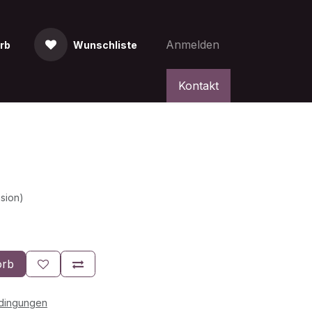
Anmelden
rb
Wunschliste
Kontakt
 Plus 5G
sion)
orb
edingungen