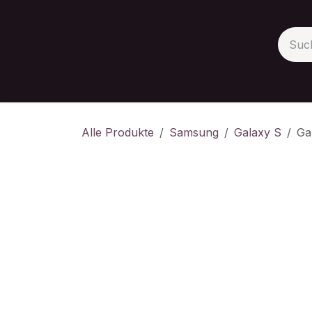
Zum Inhalt springen
Apple
Samsung
Huawei
Google
Xia
Alle Produkte
Samsung
Galaxy S
Ga