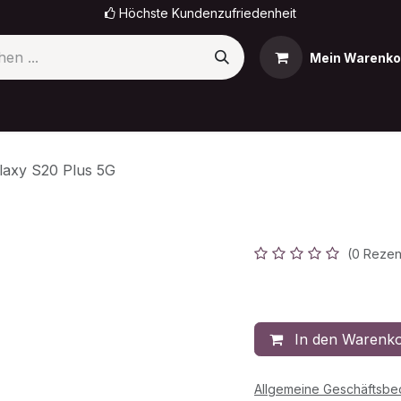
Höchste Kundenzufriedenheit
Mein Warenko
omi
OnePlus
Sony
OPPO
Nokia
Termin
laxy S20 Plus 5G
Galaxy S20
(0 Rezen
229,90
€
In den Warenk
Allgemeine Geschäftsb