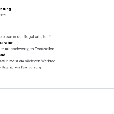
istung
zteil
bleiben in der Regel erhalten.*
paratur
er mit hochwertigen Ersatzteilen
and
ratur, meist am nächsten Werktag
r Reparatur eine Datensicherung.