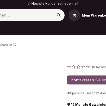
Höchste Kundenzufriedenheit
Mein Warenko
omi
OnePlus
Sony
OPPO
Nokia
Termin
laxy M12
Galaxy M1
(0 Rezen
Kontaktieren Sie u
Allgemeine Geschäftsb
🛡️
12 Monate Gewährle