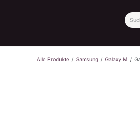
Zum Inhalt springen
Apple
Samsung
Huawei
Google
Xia
Alle Produkte
Samsung
Galaxy M
Ga