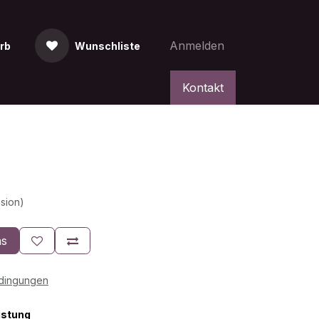
Anmelden
rb
Wunschliste
Kontakt
2
sion)
ns
edingungen
istung