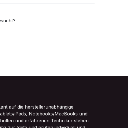
sucht?
kant auf die herstellerunabhängige
ablets/iPads, Notebooks/MacBooks und
chulten und erfahrenen Techniker stehen
ma zur Seite und prüfen individuell und