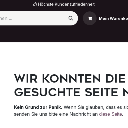
Höchste Kundenzufriedenheit
Mein Warenko
omi
OnePlus
Sony
OPPO
Nokia
Termin
Fehler 404
Wir konnten die
gesuchte Seite 
Kein Grund zur Panik.
Wenn Sie glauben, dass es sic
senden Sie uns bitte eine Nachricht an
diese Seite
.