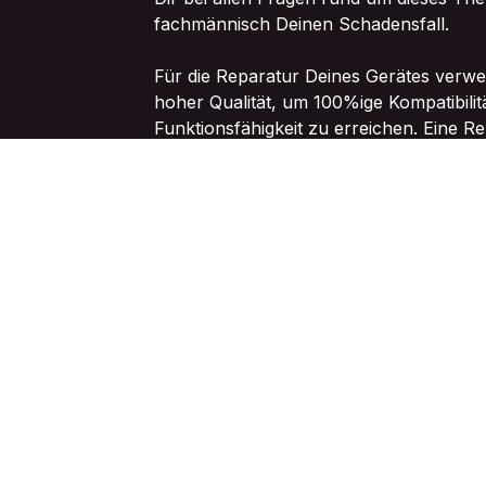
fachmännisch Deinen Schadensfall.
Für die Reparatur Deines Gerätes verwe
hoher Qualität, um 100%ige Kompatibilit
Funktionsfähigkeit zu erreichen. Eine Re
Neukauf und zudem weitaus umweltfreun
gleichzeitig etwas Gutes für die Umwelt.
Wir reparieren für Dich innerhalb kürzes
schnellstmöglich und wieder voll funktio
Auch wenn es um den effektiven Schutz 
Smartphone oder Tablet geht, sind wir d
Wir freuen uns auf Deinen Besuch!