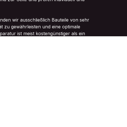
nden wir ausschließlich Bauteile von sehr
ät zu gewährleisten und eine optimale
paratur ist meist kostengünstiger als ein
dlicher. Spare also bares Geld und tue
ter Zeit, damit Du Dein Gerät
nsfähig in den Händen hältst!
oder stylische Accessoires für Dein
er richtige Ansprechpartner für Dich.